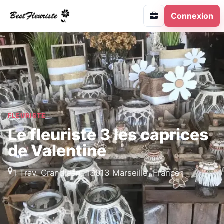
Connexion
FLEURISTE
Le fleuriste 3 les caprices
de Valentine
1 Trav. Grandjean, 13013 Marseille, France