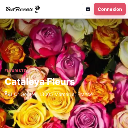
Connexion
FLEURISTE
Cataleya Fleurs
91 Cr Gouffé, 13005 Marseille, France