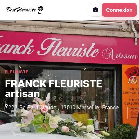
Connexion
FLEURISTE
FRANCK FLEURISTE
artisan
223 Bd Paul Claudel, 13010 Marseille, France