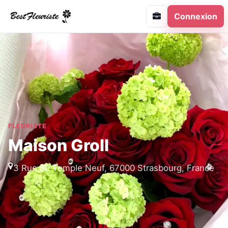
Connexion
FLEURISTE
Maison Groll
3 Rue du Temple Neuf, 67000 Strasbourg, France