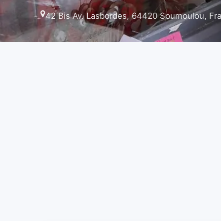
42 Bis Av. Lasbordes, 64420 Soumoulou, Fr