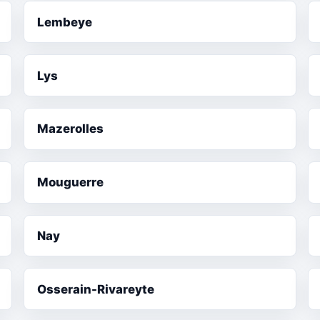
Lembeye
Lys
Mazerolles
Mouguerre
Nay
Osserain-Rivareyte