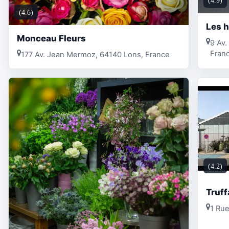
(4.9)
(4.6)
Les h
Monceau Fleurs
9 Av.
Fran
177 Av. Jean Mermoz, 64140 Lons, France
(4.2)
Truff
1 Ru