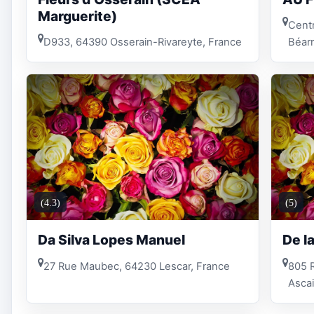
Marguerite)
Centr
D933, 64390 Osserain-Rivareyte, France
Béar
(4.3)
(5)
Da Silva Lopes Manuel
De l
27 Rue Maubec, 64230 Lescar, France
805 
Ascai