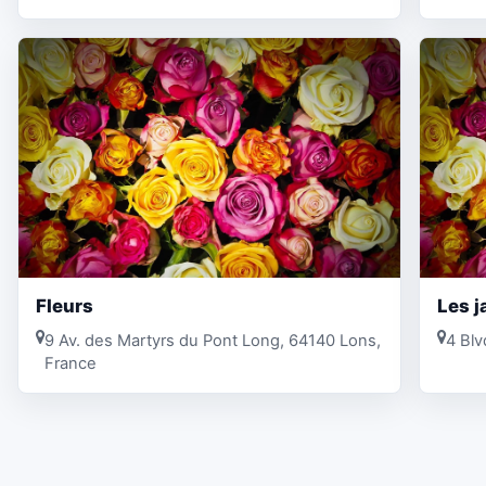
Fleurs
Les j
9 Av. des Martyrs du Pont Long, 64140 Lons,
4 Blv
France