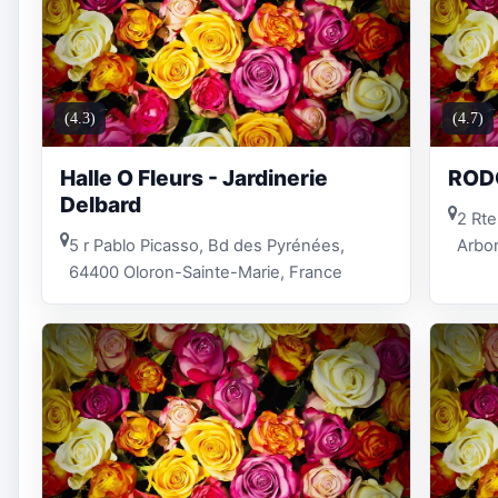
(4.3)
(4.7)
Halle O Fleurs - Jardinerie
ROD
Delbard
2 Rte
5 r Pablo Picasso, Bd des Pyrénées,
Arbo
64400 Oloron-Sainte-Marie, France