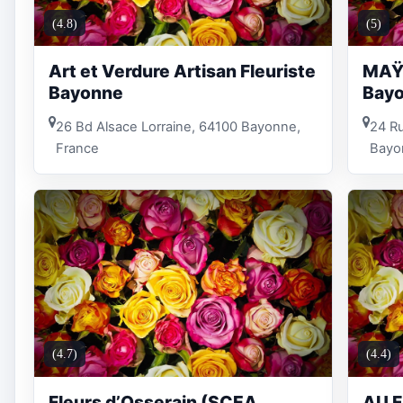
(4.8)
(5)
Art et Verdure Artisan Fleuriste
MAŸ 
Bayonne
Bay
26 Bd Alsace Lorraine, 64100 Bayonne,
24 Ru
France
Bayo
(4.7)
(4.4)
Fleurs d’Osserain (SCEA
AU F