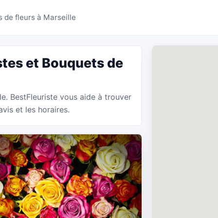
 Marseille - BestFleuris
 de fleurs à Marseille
stes et Bouquets de
le. BestFleuriste vous aide à trouver
vis et les horaires.