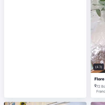
(4.3)
Flore
72 Bo
Fran