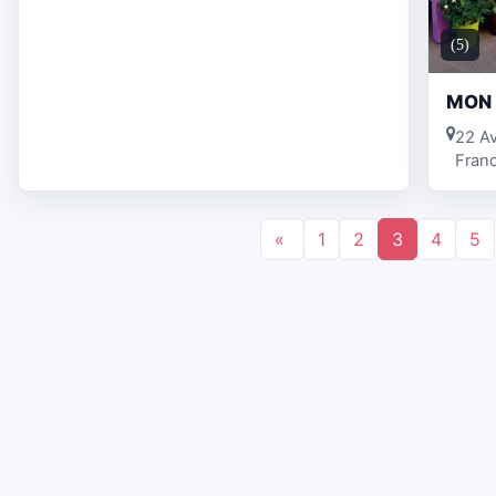
(5)
MON 
22 Av
Fran
«
1
2
3
4
5