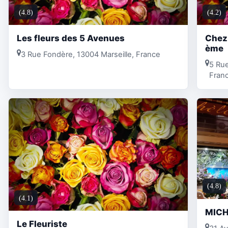
(4.8)
(4.2)
Les fleurs des 5 Avenues
Chez 
ème
3 Rue Fondère, 13004 Marseille, France
5 Rue
Fran
(4.8)
(4.1)
MICH
Le Fleuriste