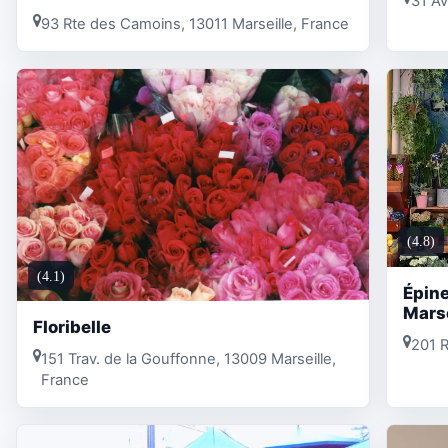
31 Av
93 Rte des Camoins, 13011 Marseille, France
(4.8)
(4.1)
Épine
Marse
Floribelle
201 R
151 Trav. de la Gouffonne, 13009 Marseille,
France