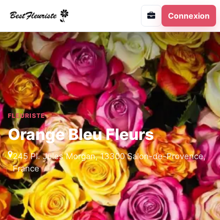
Connexion
FLEURISTE
Orange Bleu Fleurs
245 Pl. Jules Morgan, 13300 Salon-de-Provence,
France