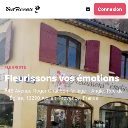
Connexion
FLEURISTE
Fleurissons vos émotions
48 Avenue Roger Chaudon, Village - Angle, Rue de
l'Église, 13290 Aix-en-Provence, France