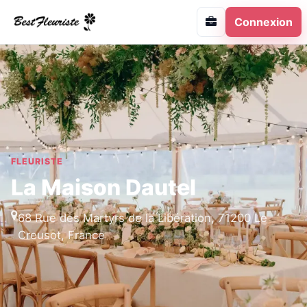
Connexion
FLEURISTE
La Maison Dautel
68 Rue des Martyrs de la Libération, 71200 Le
Creusot, France