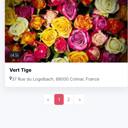
(4.5)
Vert Tige
37 Rue du Logelbach, 68000 Colmar, France
«
1
2
»