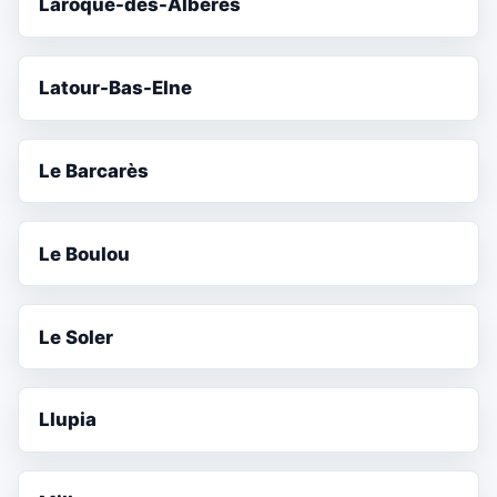
Laroque-des-Albères
Latour-Bas-Elne
Le Barcarès
Le Boulou
Le Soler
Llupia