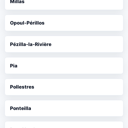
Millas
Opoul-Périllos
Pézilla-la-Rivière
Pia
Pollestres
Ponteilla