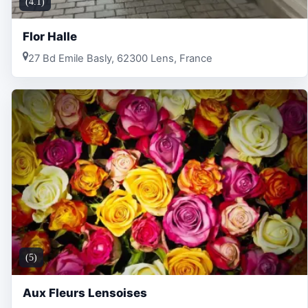
(4.1)
Flor Halle
27 Bd Emile Basly, 62300 Lens, France
(5)
Aux Fleurs Lensoises