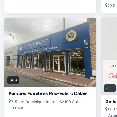
22 Ru
(4.5)
(4.5)
Pompes Funèbres Roc-Eclerc Calais
Gelle
3-5 rue Dominique Ingres, 62100 Calais,
France
51-53
Calai