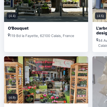
(4.4)
(4.6)
O'Bouquet
L'arb
desi
119 Bd la Fayette, 62100 Calais, France
44 Av
Calai
(4.8)