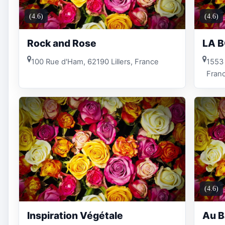
(4.6)
(4.6)
Rock and Rose
LA 
100 Rue d'Ham, 62190 Lillers, France
1553 
Fran
(4.6)
Inspiration Végétale
Au B