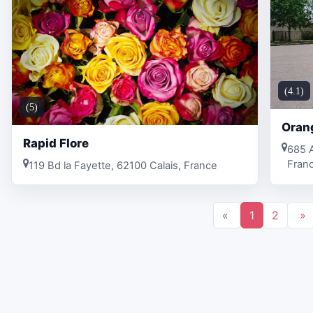
(4.1)
(5)
Orang
Rapid Flore
685 A
Fran
119 Bd la Fayette, 62100 Calais, France
«
1
2
»