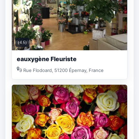
(4.6)
eauxygène Fleuriste
9 Rue Flodoard, 51200 Épernay, France