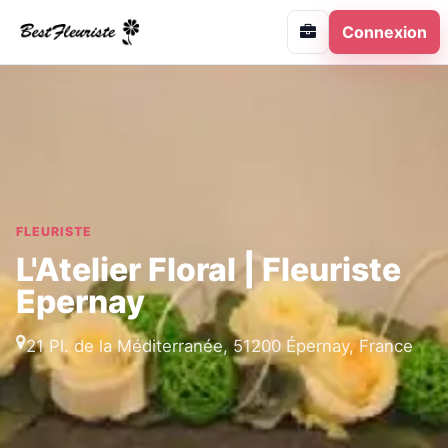
Connexion
FLEURISTE
L'Atelier Floral | Fleuriste
Epernay
21 Pl. de la Méditerranée, 51200 Épernay, France