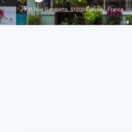
31 Rue Gambetta, 51200 Épernay, France