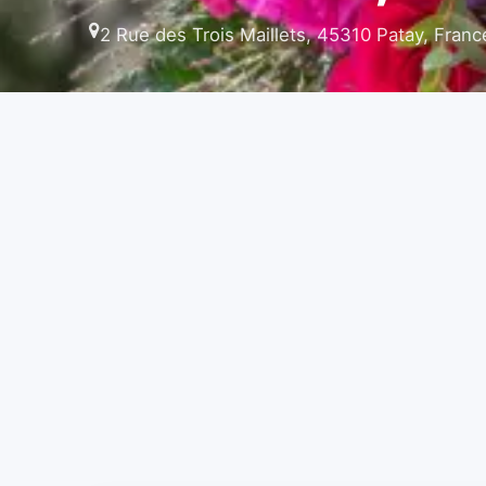
2 Rue des Trois Maillets, 45310 Patay, Franc