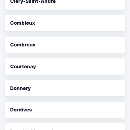
Cléry-Saint-André
Combleux
Combreux
Courtenay
Donnery
Dordives