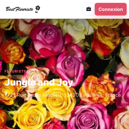
Connexion
FLEURISTE
Jungle and Joy
721 Rue Paulin Mathieu, 13430 Eyguières, France