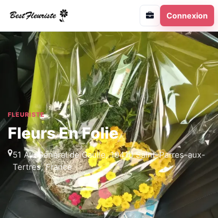
Connexion
FLEURISTE
Fleurs En Folie
51 Av. Général de Gaulle, 10410 Saint-Parres-aux-
Tertres, France