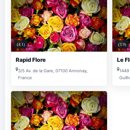
(4.1)
(3.9)
Rapid Flore
Le F
3/5 Av. de la Gare, 07100 Annonay,
1449 
France
Guil