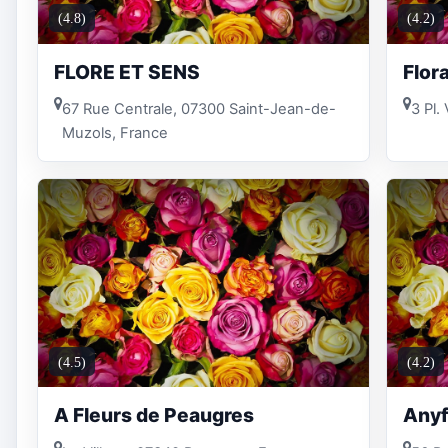
(4.8)
(4.2)
FLORE ET SENS
Flor
67 Rue Centrale, 07300 Saint-Jean-de-
3 Pl.
Muzols, France
(4.5)
(4.2)
A Fleurs de Peaugres
Anyf