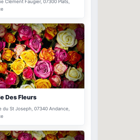
e Clément Faugier, 07300 Plats,
ce
ie Des Fleurs
e du St Joseph, 07340 Andance,
ce