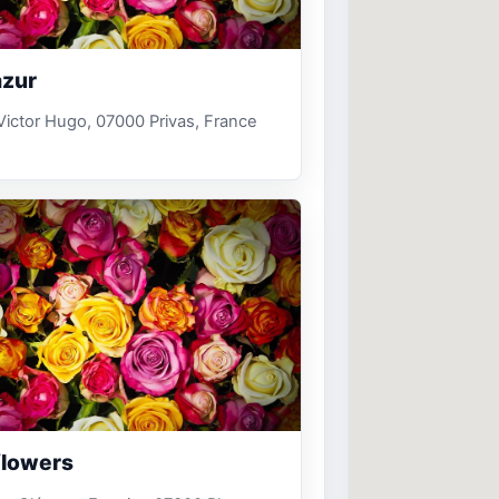
azur
 Victor Hugo, 07000 Privas, France
lowers