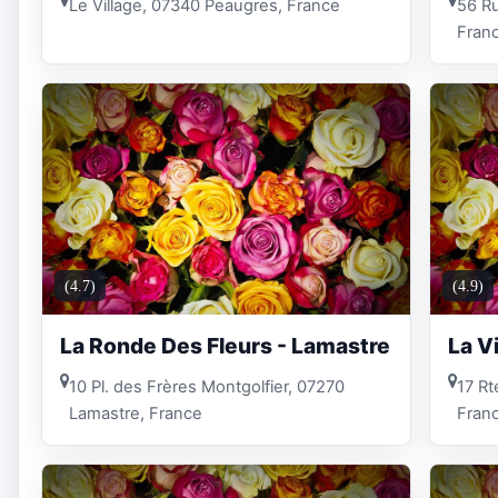
Le Village, 07340 Peaugres, France
56 Ru
Fran
(4.7)
(4.9)
La Ronde Des Fleurs - Lamastre
La V
10 Pl. des Frères Montgolfier, 07270
17 Rt
Lamastre, France
Fran