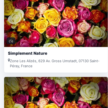
(5)
Simplement Nature
Zone Les Alizés, 629 Av. Gross Umstadt, 07130 Saint-
Péray, France