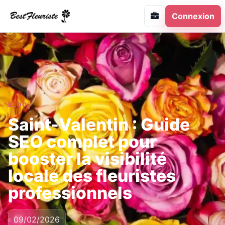
Connexion
BLOG
Saint-Valentin : Guide
SEO complet pour
booster la visibilité
locale des fleuristes
professionnels
09/02/2026