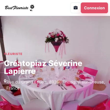
Connexion
FLEURISTE
Créatopiaz Séverine
Lapierre
Rue du Grand Essert, 89260 Thorigny-sur-Oreuse,
France