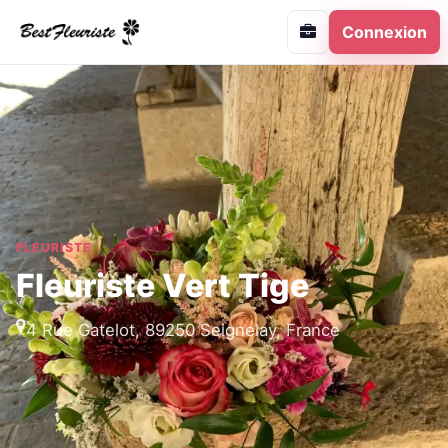
Connexion
FLEURISTE
Fleuriste Vert Tige
4 Rue Gatelot, 89250 Seignelay, France