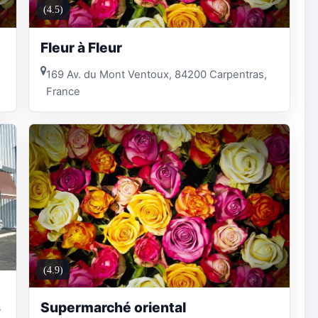
(4.5)
Fleur à Fleur
169 Av. du Mont Ventoux, 84200 Carpentras,
France
(4.9)
s
Supermarché oriental