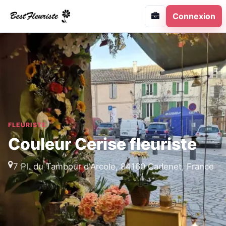
Connexion
FLEURISTE
Couleur Cerise fleuriste
7 Pl. du Tambour d'Arcole, 84160 Cadenet, France