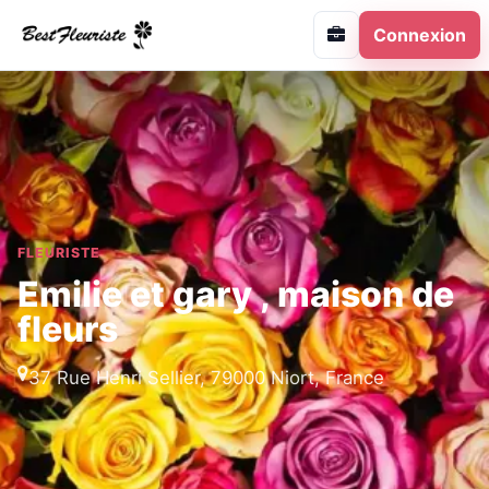
Connexion
FLEURISTE
Emilie et gary , maison de
fleurs
37 Rue Henri Sellier, 79000 Niort, France