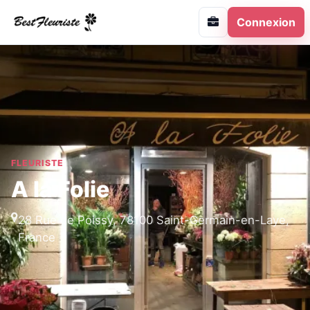
Connexion
FLEURISTE
A la Folie
28 Rue de Poissy, 78100 Saint-Germain-en-Laye,
France