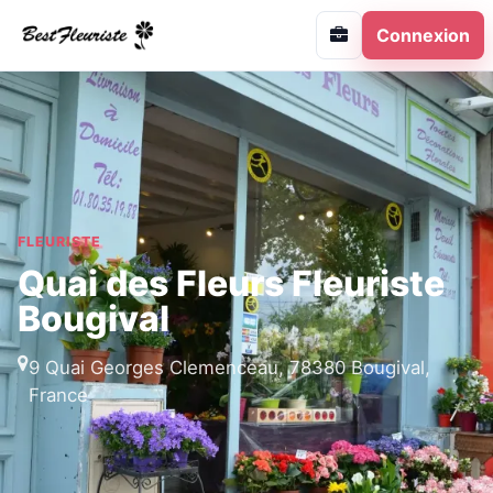
Connexion
FLEURISTE
Quai des Fleurs Fleuriste
Bougival
9 Quai Georges Clemenceau, 78380 Bougival,
France