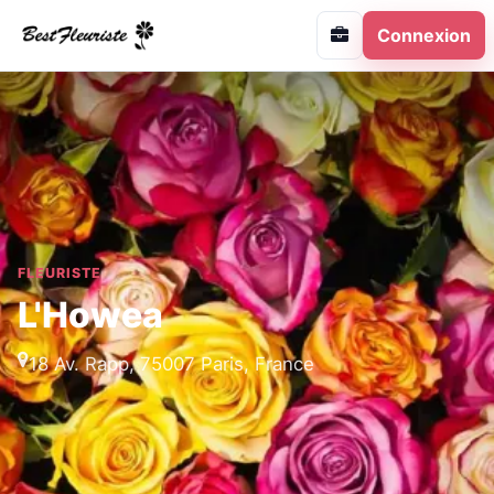
Connexion
FLEURISTE
L'Howea
18 Av. Rapp, 75007 Paris, France