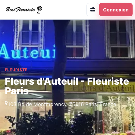
Connexion
FLEURISTE
Fleurs d'Auteuil - Fleuriste
Paris
103 Bd de Montmorency, 75016 Paris, France