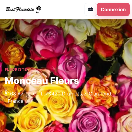
Connexion
FLEURISTE
Monceau Fleurs
168 Av. du Golf, 73420 Drumettaz-Clarafond,
France