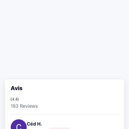
Avis
(4.4)
193 Reviews
Céd H.