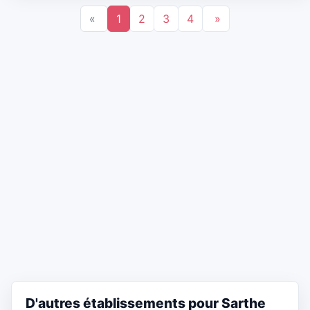
«
1
2
3
4
»
D'autres établissements pour Sarthe