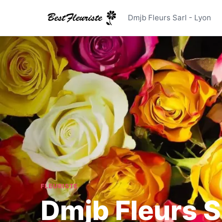
Dmjb Fleur
Dmjb Fleurs Sarl - Lyon
FLEURISTE
Dmjb Fleurs S