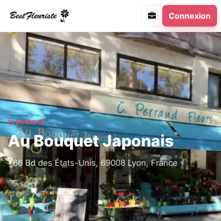
Connexion
FLEURISTE
Au Bouquet Japonais
66 Bd des États-Unis, 69008 Lyon, France