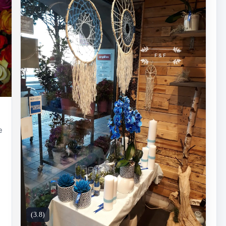
e
(3.8)