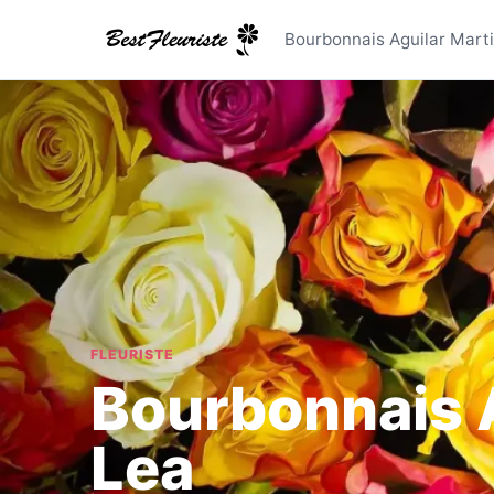
Bourbonna
Bourbonnais Aguilar Marti
FLEURISTE
Bourbonnais A
Lea