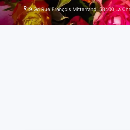
19 Gd Rue François Mitterrand, 58400 La Cha