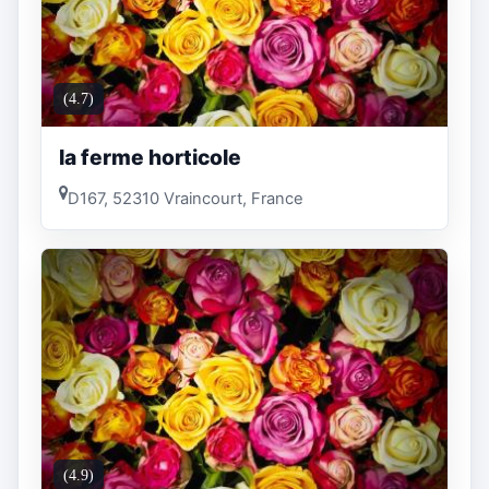
(4.7)
la ferme horticole
D167, 52310 Vraincourt, France
(4.9)