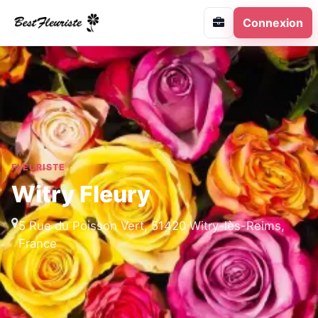
Connexion
FLEURISTE
Witry Fleury
5 Rue du Poisson Vert, 51420 Witry-lès-Reims,
France