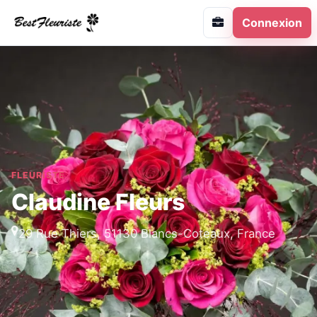
Connexion
FLEURISTE
Claudine Fleurs
29 Rue Thiers, 51130 Blancs-Coteaux, France