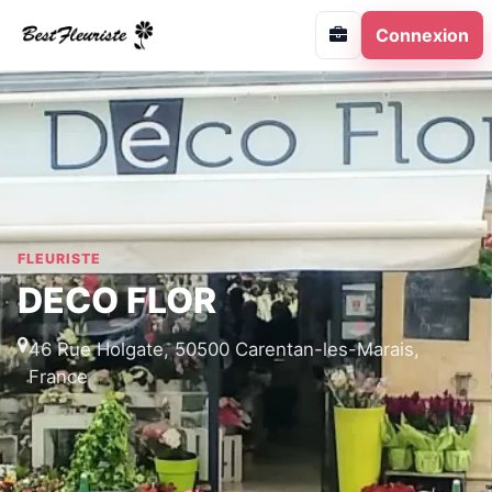
Connexion
FLEURISTE
DECO FLOR
46 Rue Holgate, 50500 Carentan-les-Marais,
France