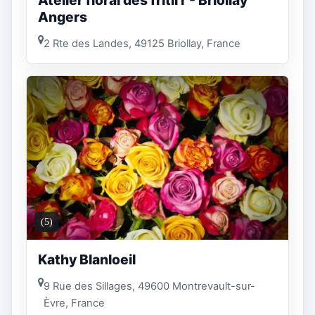
Atelier floral des fritil'r - Briollay
Angers
2 Rte des Landes, 49125 Briollay, France
(5)
Kathy Blanloeil
9 Rue des Sillages, 49600 Montrevault-sur-
Èvre, France