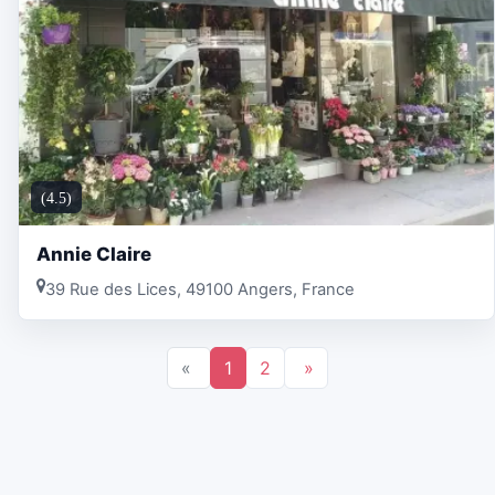
(4.5)
Annie Claire
39 Rue des Lices, 49100 Angers, France
«
1
2
»