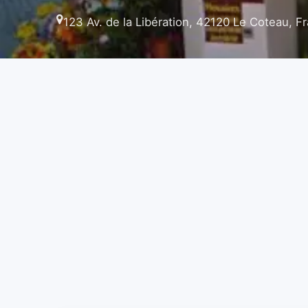
123 Av. de la Libération, 42120 Le Coteau, F