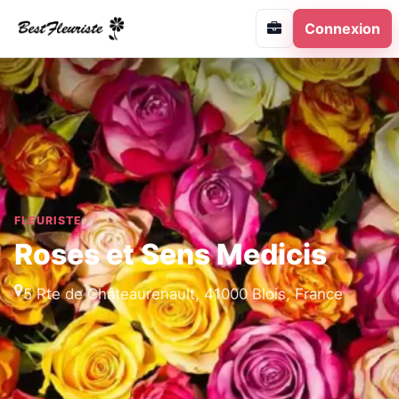
Connexion
FLEURISTE
Roses et Sens Medicis
5 Rte de Châteaurenault, 41000 Blois, France