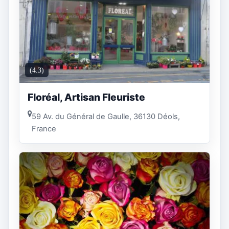
(4.3)
Floréal, Artisan Fleuriste
59 Av. du Général de Gaulle, 36130 Déols,
France