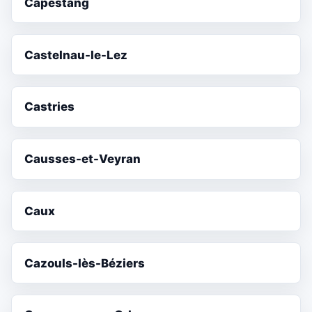
Capestang
Castelnau-le-Lez
Castries
Causses-et-Veyran
Caux
Cazouls-lès-Béziers