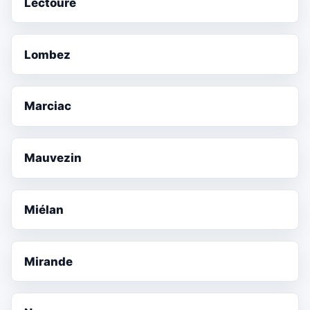
Lectoure
Lombez
Marciac
Mauvezin
Miélan
Mirande