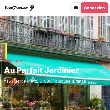
Connexion
FLEURISTE
Au Parfait Jardinier
16 Rue de Metz, 31000 Toulouse, France